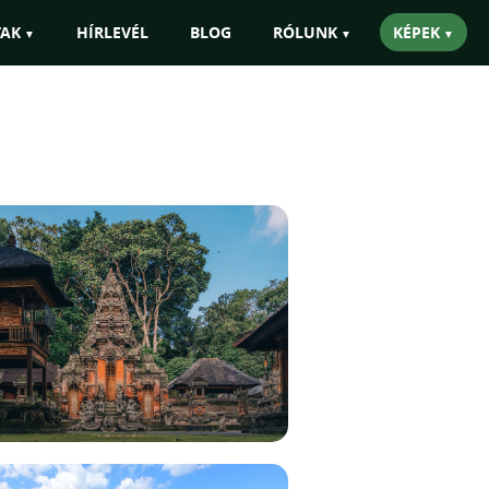
s szervezni!"
TAK
HÍRLEVÉL
BLOG
RÓLUNK
KÉPEK