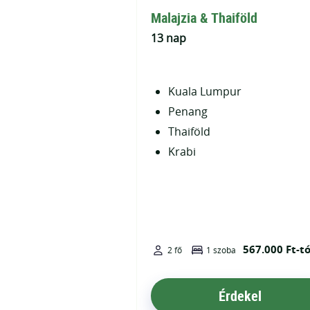
Malajzia & Thaiföld
13 nap
Kuala Lumpur
Penang
Thaiföld
Krabi
567.000 Ft-tó
2 fő
1 szoba
Érdekel