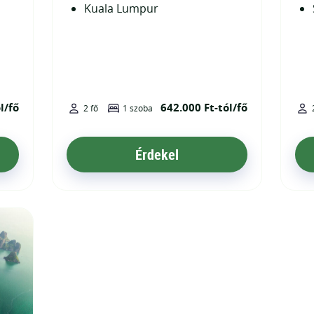
Kuala Lumpur
l/fő
642.000 Ft-tól/fő
2 fő
1 szoba
Érdekel