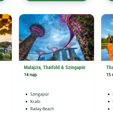
Malajzia, Thaiföld & Szingapúr
Tha
14 nap
15 
Szingapúr
Krabi
Railay Beach