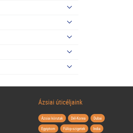
Ázsiai úticéljaink
Ázsiai körutak
Dél-Korea
Dubai
Egyiptom
Fülöp-szigetek
India