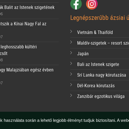
ák Balit az Istenek szigetének
06
Legnépszerűbb ázsiai ú
tszik a Kínai Nagy Fal az
Vietnám & Thaiföld
07
Maldív-szigetek – resort sz
 leghosszabb kültéri
csőt
Japán
08
Bali az Istenek szigete
ogy Malajziában egész évben
Srí Lanka nagy körutazása
07
Dél-Korea körutazás
Zanzibár egzotikus világa
k használata során a lehető legjobb élményt tudjuk biztosítani. A we
Copyright © Ázsia Neked 2026 | All rights reserved