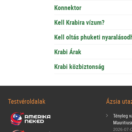
Konnektor
Kell Krabira vízum?
Kell oltás phuketi nyaralásod
Krabi Árak
Krabi közbiztonság
Testvéroldalak
Ázsia uta
Tényleg va
Mauritius
2026-07-