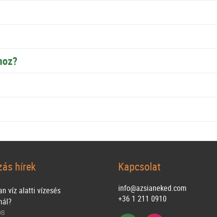
hoz?
zás hírek
Kapcsolat
info@azsianeked.com
n víz alatti vízesés
+36 1 211 0910
nál?
08