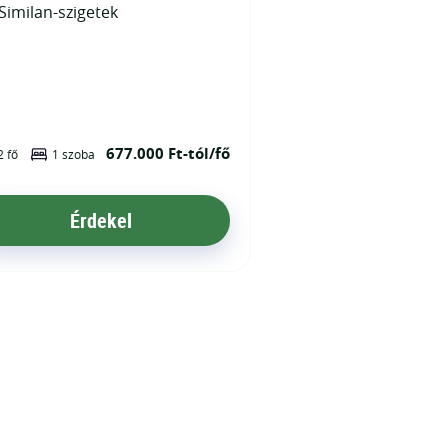
Similan-szigetek
677.000 Ft-tól/fő
2 fő
1 szoba
Érdekel