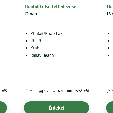
Thaiföld első felfedezése
Tha
12 nap
15 
Phuket/Khao Lak
Phi Phi
Krabi
Railay Beach
l/fő
620.000 Ft-tól/fő
2 fő
1 szoba
Érdekel