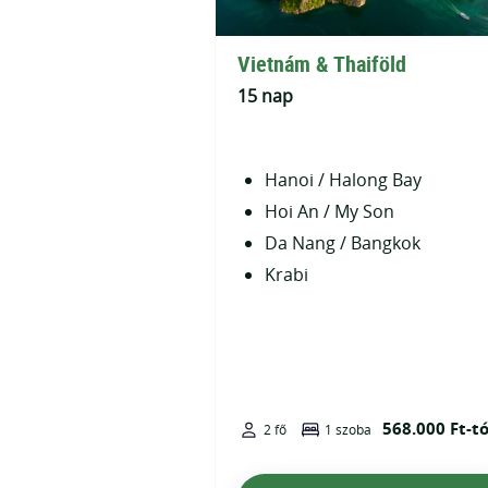
Vietnám & Thaiföld
15 nap
Hanoi / Halong Bay
Hoi An / My Son
Da Nang / Bangkok
Krabi
568.000 Ft-tó
2 fő
1 szoba