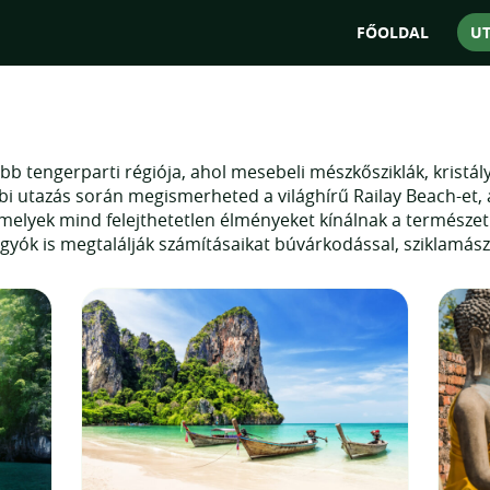
"Az utakat tudjuk e
FŐOLDAL
U
b tengerparti régiója, ahol mesebeli mészkősziklák, kristályt
abi utazás során megismerheted a világhírű Railay Beach-et, 
lyek mind felejthetetlen élményeket kínálnak a természet 
gyók is megtalálják számításaikat búvárkodással, sziklamász