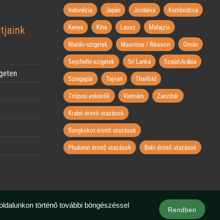
Indonézia
Japán
Jordánia
Kambodzsa
tjaink
Kenya
Kína
Laosz
Malajzia
Maldív-szigetek
Mauritius / Réunion
Omán
Seychelle-szigetek
Srí Lanka
Szaúd-Arábia
igeten
Szingapúr
Tajvan
Thaiföld
Trópusi esküvők
Vietnám
Zanzibár
Krabit érintő utazások
Bangkokot érintő utazások
Phuketet érintő utazások
Balit érintő utazások
boldalunkon történő további böngészéssel
Rendben