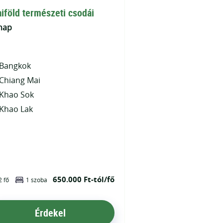
iföld természeti csodái
nap
Bangkok
Chiang Mai
Khao Sok
Khao Lak
650.000 Ft-tól/fő
2 fő
1 szoba
Érdekel