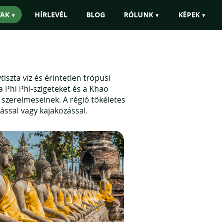
urópai átszállással is szervezni!"
TAK
HÍRLEVÉL
BLOG
RÓLUNK
KÉPEK
iszta víz és érintetlen trópusi
a Phi Phi-szigeteket és a Khao
szerelmeseinek. A régió tökéletes
ással vagy kajakozással.