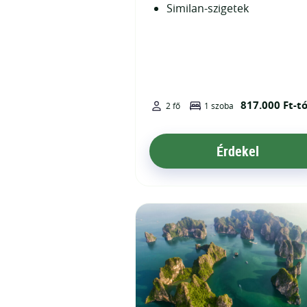
Similan-szigetek
817.000 Ft-tó
2 fő
1 szoba
Érdekel