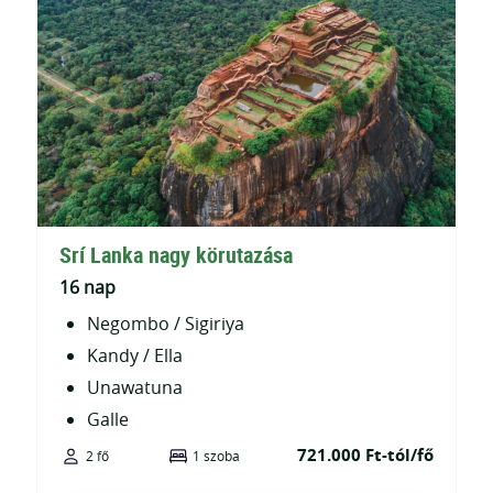
Srí Lanka nagy körutazása
16 nap
Negombo / Sigiriya
Kandy / Ella
Unawatuna
Galle
721.000 Ft-tól/fő
2 fő
1 szoba