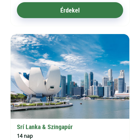
Érdekel
Srí Lanka & Szingapúr
14 nap