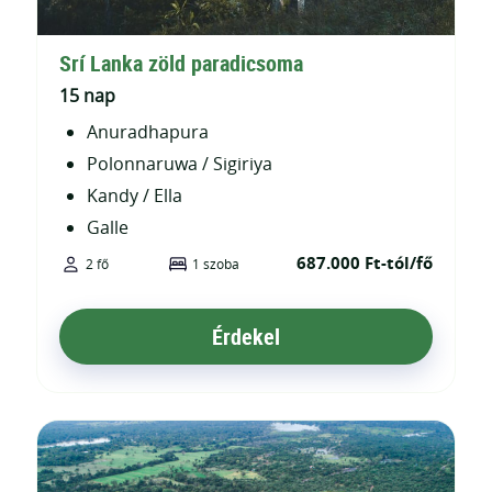
Srí Lanka zöld paradicsoma
15 nap
Anuradhapura
Polonnaruwa / Sigiriya
Kandy / Ella
Galle
687.000 Ft-tól/fő
2 fő
1 szoba
Érdekel