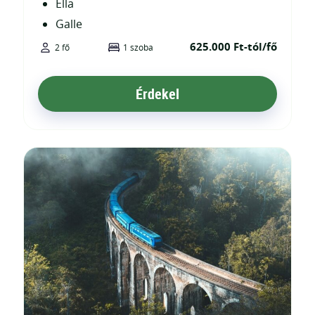
Ella
Galle
625.000 Ft-tól/fő
2 fő
1 szoba
Érdekel