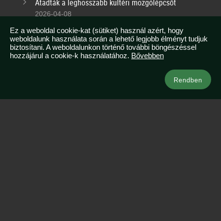
Átadták a leghosszabb kültéri mozgólépcsőt
2026-04-08
Tudtad, hogy Malajziában egész évben nyár van?
Ez a weboldal cookie-kat (sütiket) használ azért, hogy
weboldalunk használata során a lehető legjobb élményt tudjuk
2026-03-07
biztosítani. A weboldalunkon történő további böngészéssel
hozzájárul a cookie-k használatához.
Bővebben
Kapcsolat
Rendben
info@azsianeked.com
+36 1 211 0910
Legnépszerűbb ázsiai útjaink
Vietnám & Thaiföld
Maldív-szigetek – resort szigeten
Japán