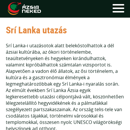
"Az utakat tudjuk európai átszáll
Srí Lanka utazás
FŐOLDAL
UTAK
Srí Lanka-i utazásotok alatt belekóstolhattok a dél
ázsiai kultúrába, az ókori történelembe,
HÍRLEVÉL
teaültetvényeken és hegyeken kirándulhattok,
valamint kipróbálhattok számtalan vizisportot is.
BLOG
Alapvetően a vadon élő állatok, az ősi történelem, a
kultúra és a gasztronómiai élmények a
RÓLUNK
legmeghatározóbbak egy Srí Lanka-i nyaralás során.
Az elmúlt években Srí Lanka Ázsia egyik
KÉPEK
legkeresettebb utazási célpontjává vált, köszönhetően
lélegzetelállító hegyvidékének és a pálmafákkal
szegélyezett partszakaszainak. Az ország telis-tele van
csodálatos tájakkal, történelmi városokkal és
templomokkal, összesen nyolc UNESCO világörökségi
helyszínnek ad otthont.