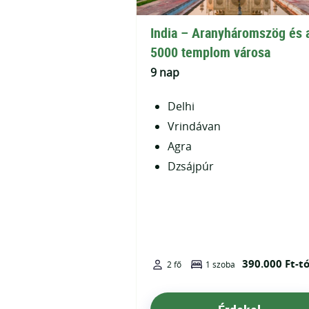
India – Aranyháromszög és 
5000 templom városa
9 nap
Delhi
Vrindávan
Agra
Dzsájpúr
390.000 Ft-tó
2 fő
1 szoba