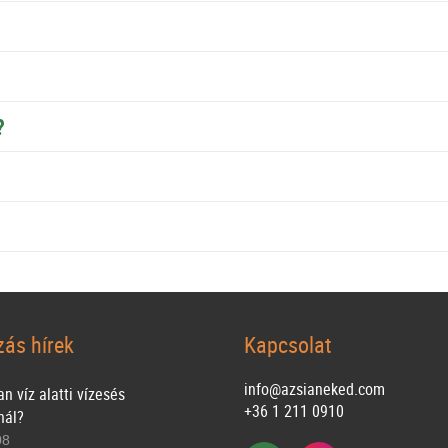
?
zás hírek
Kapcsolat
info@azsianeked.com
n víz alatti vízesés
+36 1 211 0910
nál?
08