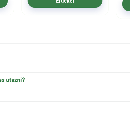
Érdekel
es utazni?