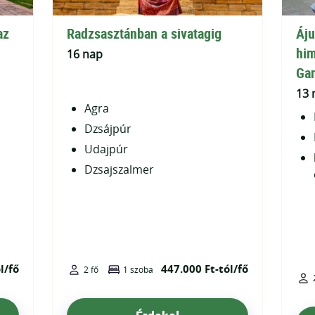
az
Radzsasztánban a sivatagig
Áju
him
16 nap
Gan
13 
Agra
Dzsájpúr
Udajpúr
Dzsajszalmer
l/fő
447.000 Ft-tól/fő
2 fő
1 szoba