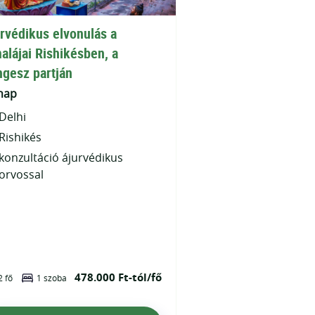
rvédikus elvonulás a
alájai Rishikésben, a
gesz partján
nap
Delhi
Rishikés
konzultáció ájurvédikus
orvossal
478.000 Ft-tól/fő
2 fő
1 szoba