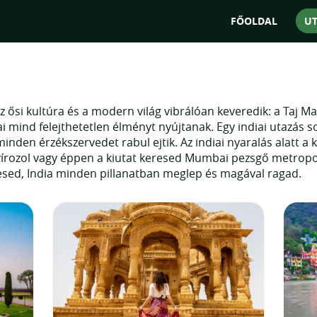
"Az utakat tudju
FŐOLDAL
U
az ősi kultúra és a modern világ vibrálóan keveredik: a Taj Ma
i mind felejthetetlen élményt nyújtanak. Egy indiai utazás so
 minden érzékszervedet rabul ejtik. Az indiai nyaralás alatt 
avírozol vagy éppen a kiutat keresed Mumbai pezsgő metropol
resed, India minden pillanatban meglep és magával ragad.