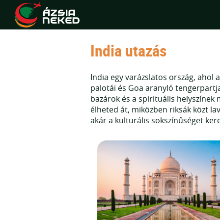
India utazás
India egy varázslatos ország, ahol 
palotái és Goa aranyló tengerpartja
bazárok és a spirituális helyszínek
élheted át, miközben riksák közt l
akár a kulturális sokszínűséget ke