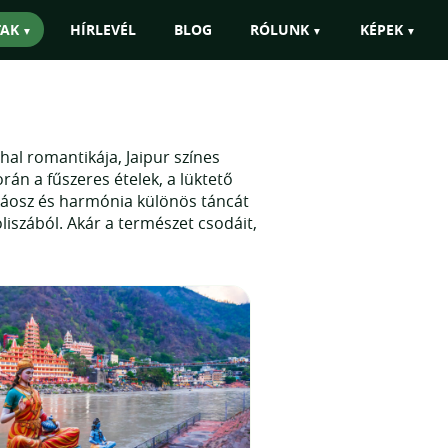
k európai átszállással is szervezni!"
TAK
HÍRLEVÉL
BLOG
RÓLUNK
KÉPEK
hal romantikája, Jaipur színes
rán a fűszeres ételek, a lüktető
a káosz és harmónia különös táncát
iszából. Akár a természet csodáit,