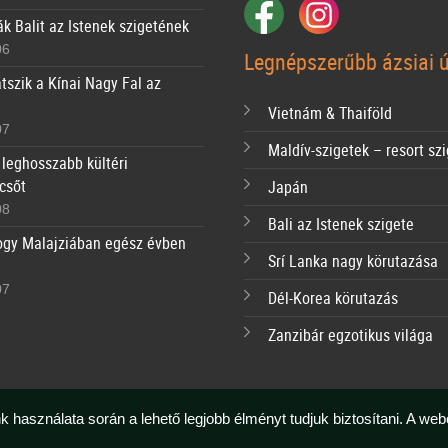
ák Balit az Istenek szigetének
06
Legnépszerűbb ázsiai ú
tszik a Kínai Nagy Fal az
Vietnám & Thaiföld
07
Maldív-szigetek – resort sz
 leghosszabb kültéri
csőt
Japán
08
Bali az Istenek szigete
ogy Malajziában egész évben
Srí Lanka nagy körutazása
07
Dél-Korea körutazás
Zanzibár egzotikus világa
k használata során a lehető legjobb élményt tudjuk biztosítani. A we
Copyright © Ázsia Neked 2026 | All rights reserved