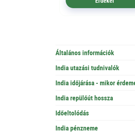
Érdekel
Általános információk
India utazási tudnivalók
India időjárása - mikor érdem
India repülőút hossza
Időeltolódás
India pénzneme