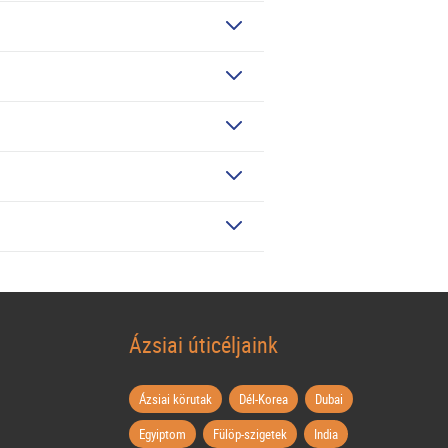
Ázsiai úticéljaink
Ázsiai körutak
Dél-Korea
Dubai
Egyiptom
Fülöp-szigetek
India