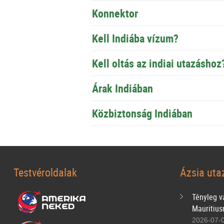
Konnektor
Kell Indiába vízum?
Kell oltás az indiai utazáshoz
Árak Indiában
Közbiztonság Indiában
Testvéroldalak
Ázsia uta
Tényleg va
Mauritius
2026-07-