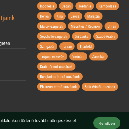
Indonézia
Japán
Jordánia
Kambodzsa
tjaink
Kenya
Kína
Laosz
Malajzia
Maldív-szigetek
Mauritius / Réunion
Omán
Seychelle-szigetek
Srí Lanka
Szaúd-Arábia
igeten
Szingapúr
Tajvan
Thaiföld
Trópusi esküvők
Vietnám
Zanzibár
Krabit érintő utazások
Bangkokot érintő utazások
Phuketet érintő utazások
Balit érintő utazások
boldalunkon történő további böngészéssel
Rendben