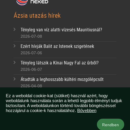
Ázsia utazás hírek
Tényleg van víz alatti vízesés Mauritiusnál?
2026-07-08
Ezért hívják Balit az Istenek szigetének
2026-07-06
Tényleg látszik a Kínai Nagy Fal az űrből?
2026-06-07
Átadták a leghosszabb kültéri mozgólépcsőt
2026-04-08
Tudtad, hogy Malajziában egész évben nyár van?
Ez a weboldal cookie-kat (sütiket) használ azért, hogy
weboldalunk használata során a lehető legjobb élményt tudjuk
2026-03-07
biztosítani. A weboldalunkon történő további böngészéssel
hozzájárul a cookie-k használatához.
Bővebben
Kapcsolat
Rendben
info@azsianeked.com