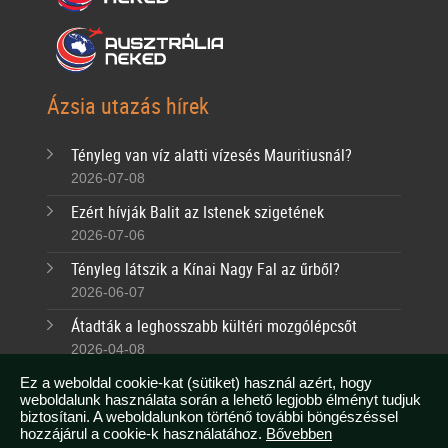
Ázsia utazás hírek
Tényleg van víz alatti vízesés Mauritiusnál?
2026-07-08
Ezért hívják Balit az Istenek szigetének
2026-07-06
Tényleg látszik a Kínai Nagy Fal az űrből?
2026-06-07
Átadták a leghosszabb kültéri mozgólépcsőt
2026-04-08
Tudtad, hogy Malajziában egész évben nyár van?
Ez a weboldal cookie-kat (sütiket) használ azért, hogy
weboldalunk használata során a lehető legjobb élményt tudjuk
2026-03-07
biztosítani. A weboldalunkon történő további böngészéssel
hozzájárul a cookie-k használatához.
Bővebben