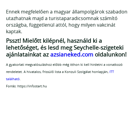
Ennek megfelelően a magyar állampolgárok szabadon
utazhatnak majd a turistaparadicsomnak számító
országba, függetlenül attól, hogy milyen vakcinát
kaptak.
Psszt! Mielőtt kilépnél, használd ki a
lehetőséget, és lesd meg Seychelle-szigeteki
ajánlatainkat az
azsianeked.com
oldalunkon!
A gyakorlati megvalósuláshoz előbb még itthon ki kell hirdetni a vonatkozó
rendeletet. A hivatalos, frissülő lista a Konzuli Szolgálat honlapján,
ITT
található
.
Forrás: https://infostart.hu