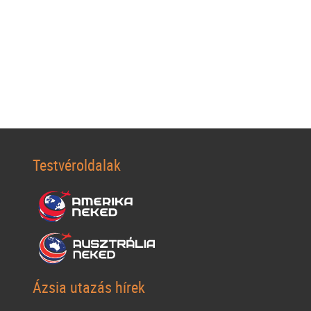
Testvéroldalak
Ázsia utazás hírek