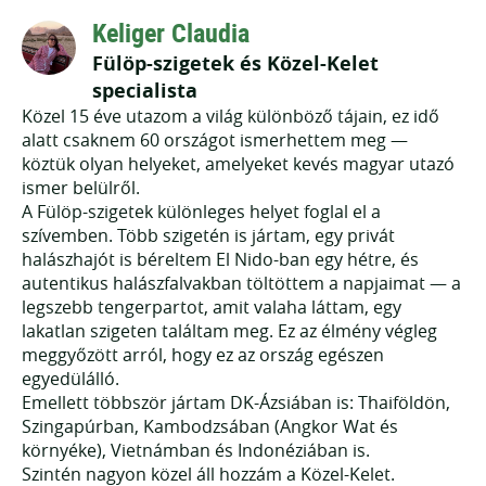
Keliger Claudia
Fülöp-szigetek és Közel-Kelet
specialista
Közel 15 éve utazom a világ különböző tájain, ez idő
alatt csaknem 60 országot ismerhettem meg —
köztük olyan helyeket, amelyeket kevés magyar utazó
ismer belülről.
A Fülöp-szigetek különleges helyet foglal el a
szívemben. Több szigetén is jártam, egy privát
halászhajót is béreltem El Nido-ban egy hétre, és
autentikus halászfalvakban töltöttem a napjaimat — a
legszebb tengerpartot, amit valaha láttam, egy
lakatlan szigeten találtam meg. Ez az élmény végleg
meggyőzött arról, hogy ez az ország egészen
egyedülálló.
Emellett többször jártam DK-Ázsiában is: Thaiföldön,
Szingapúrban, Kambodzsában (Angkor Wat és
környéke), Vietnámban és Indonéziában is.
Szintén nagyon közel áll hozzám a Közel-Kelet.