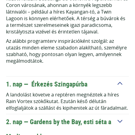
Coron városának, ahonnan a környék legszebb
látnivalói – például a híres Kayangan-tó, a Twin
Lagoon is könnyen elérhetőek. A térség a búvárok és
a természet szerelmeseinek igazi paradicsoma,
kristálytiszta vizével és érintetlen tájaival.
Az alábbi programterv inspirációként szolgál: az
utazás minden eleme szabadon alakítható, személyre
szabható, hogy pontosan olyan legyen, amilyennek
megálmodtátok.
1. nap —
Érkezés Szingapúrba
A landolást követve a reptéren megnézitek a híres
Rain Vortex szökőkutat. Ezután késő délután
elfoglaljátok a szállást és kipihenitek az út fáradalmait.
2. nap —
Gardens by the Bay, esti séta a