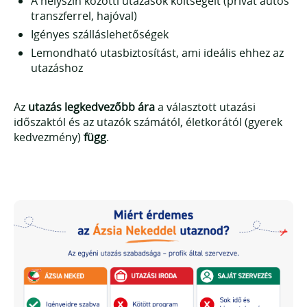
A helyszín közötti utazások költségeit (privát autós
transzferrel, hajóval)
Igényes szálláslehetőségek
Lemondható utasbiztosítást, ami ideális ehhez az
utazáshoz
Az
utazás legkedvezőbb ára
a választott utazási
időszaktól és az utazók számától, életkorától (gyerek
kedvezmény)
függ
.