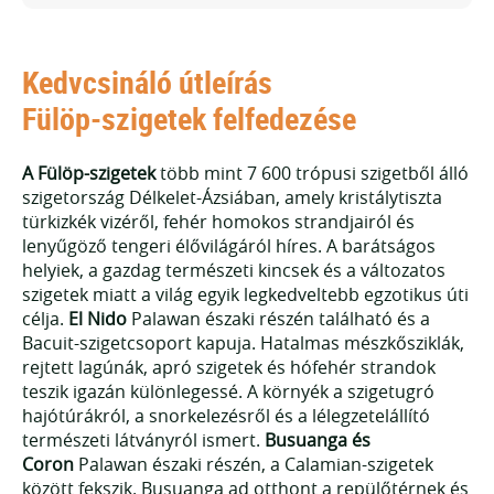
Kedvcsináló útleírás
Fülöp-szigetek felfedezése
A Fülöp-szigetek
több mint 7 600 trópusi szigetből álló
szigetország Délkelet-Ázsiában, amely kristálytiszta
türkizkék vizéről, fehér homokos strandjairól és
lenyűgöző tengeri élővilágáról híres. A barátságos
helyiek, a gazdag természeti kincsek és a változatos
szigetek miatt a világ egyik legkedveltebb egzotikus úti
célja.
El Nido
Palawan északi részén található és a
Bacuit-szigetcsoport kapuja. Hatalmas mészkősziklák,
rejtett lagúnák, apró szigetek és hófehér strandok
teszik igazán különlegessé. A környék a szigetugró
hajótúrákról, a snorkelezésről és a lélegzetelállító
természeti látványról ismert.
Busuanga és
Coron
Palawan északi részén, a Calamian-szigetek
között fekszik. Busuanga ad otthont a repülőtérnek és