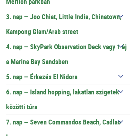
Merlion parkban
3. nap —
Joo Chiat, Little India, Chinatown,
Kampong Glam/Arab street
4. nap —
SkyPark Observation Deck vagy 1 éj
a Marina Bay Sandsben
5. nap —
Érkezés El Nidora
6. nap —
Island hopping, lakatlan szigetek
közötti túra
7. nap —
Seven Commandos Beach, Cadlao