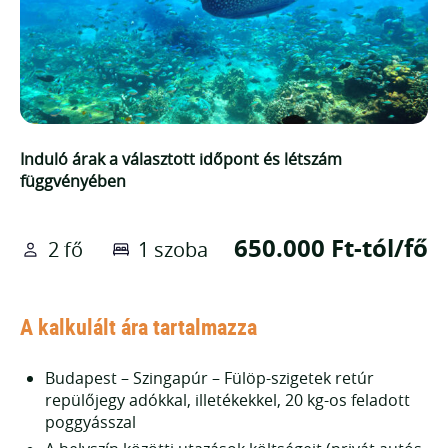
Induló árak a választott időpont és létszám
függvényében
650.000 Ft-tól/fő
2 fő
1 szoba
A kalkulált ára tartalmazza
Budapest – Szingapúr – Fülöp-szigetek retúr
repülőjegy adókkal, illetékekkel, 20 kg-os feladott
poggyásszal