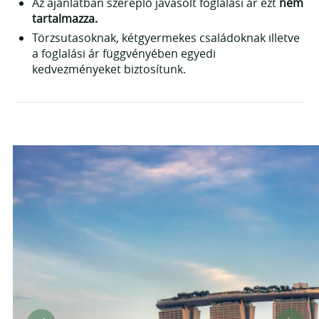
Az ajánlatban szereplő javasolt foglalási ár ezt
nem
Úszás cetcápákkal
tartalmazza.
Kajakozás
Törzsutasoknak, kétgyermekes családoknak illetve
Túrázás
a foglalási ár függvényében egyedi
kedvezményeket biztosítunk.
Vízesések
Kanyoning
Tengerparti bárok látogatása
Tengerparti pihenés 🙂