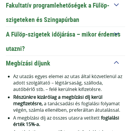
Fakultatív programlehetőségek a Fülöp-
szigeteken és Szingapúrban
A Fülöp-szigetek időjárása – mikor érdemes
Fülöp-szigetek és Szinapúr
utazni?
Szingapúr Marina Bay
Megbízási díjunk
Gardens by the Bay
Sentosa Island
Az utazás egyes elemei az utas által közvetlenül az
Merlion Park
adott szolgáltató – légitársaság, szálloda,
Helix bridge
autóbérlő stb. – felé kerülnek kifizetésre.
Jewel szökőkút
Részünkre kizárólag a megbízási díj kerül
megfizetésre,
a tanácsadási és foglalási folyamat
Fehér homokos tengerpartok
végén, számla ellenében, preferáltan átutalással.
Hajókirándulások
A megbízási díj az összes utasra vetített
foglalási
Sznorkelezés
érték 15%-a.
Búvárkodás