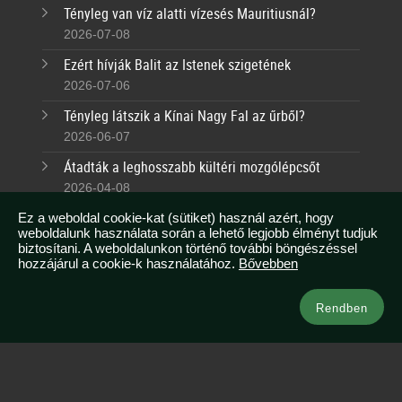
Tényleg van víz alatti vízesés Mauritiusnál?
2026-07-08
Ezért hívják Balit az Istenek szigetének
2026-07-06
Tényleg látszik a Kínai Nagy Fal az űrből?
2026-06-07
Átadták a leghosszabb kültéri mozgólépcsőt
2026-04-08
Tudtad, hogy Malajziában egész évben nyár van?
Ez a weboldal cookie-kat (sütiket) használ azért, hogy
weboldalunk használata során a lehető legjobb élményt tudjuk
2026-03-07
biztosítani. A weboldalunkon történő további böngészéssel
hozzájárul a cookie-k használatához.
Bővebben
Kapcsolat
Rendben
info@azsianeked.com
+36 1 211 0910