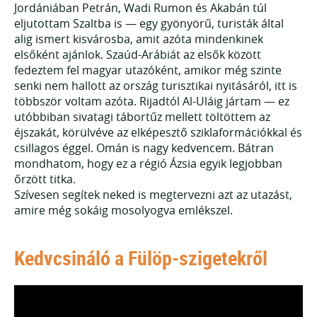
Jordániában Petrán, Wadi Rumon és Akabán túl
eljutottam Szaltba is — egy gyönyörű, turisták által
alig ismert kisvárosba, amit azóta mindenkinek
elsőként ajánlok. Szaúd-Arábiát az elsők között
fedeztem fel magyar utazóként, amikor még szinte
senki nem hallott az ország turisztikai nyitásáról, itt is
többször voltam azóta. Rijadtól Al-Uláig jártam — ez
utóbbiban sivatagi tábortűz mellett töltöttem az
éjszakát, körülvéve az elképesztő sziklaformációkkal és
csillagos éggel. Omán is nagy kedvencem. Bátran
mondhatom, hogy ez a régió Ázsia egyik legjobban
őrzött titka.
Szívesen segítek neked is megtervezni azt az utazást,
amire még sokáig mosolyogva emlékszel.
Kedvcsináló a Fülöp-szigetekről