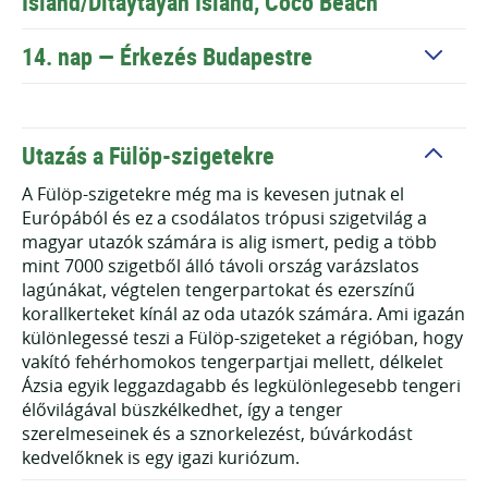
Island/Ditaytayan Island, Coco Beach
14. nap —
Érkezés Budapestre
Utazás a Fülöp-szigetekre
A Fülöp-szigetekre még ma is kevesen jutnak el
Európából és ez a csodálatos trópusi szigetvilág a
magyar utazók számára is alig ismert, pedig a több
mint 7000 szigetből álló távoli ország varázslatos
lagúnákat, végtelen tengerpartokat és ezerszínű
korallkerteket kínál az oda utazók számára. Ami igazán
különlegessé teszi a Fülöp-szigeteket a régióban, hogy
vakító fehérhomokos tengerpartjai mellett, délkelet
Ázsia egyik leggazdagabb és legkülönlegesebb tengeri
élővilágával büszkélkedhet, így a tenger
szerelmeseinek és a sznorkelezést, búvárkodást
kedvelőknek is egy igazi kuriózum.