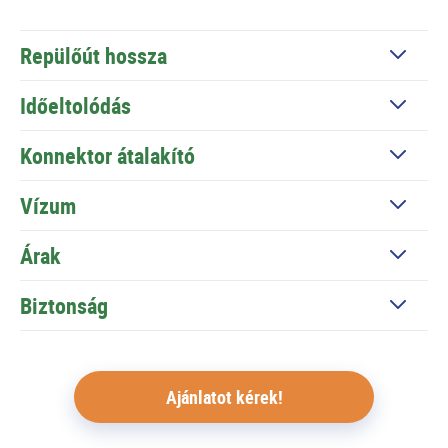
Repülőút hossza
Időeltolódás
Konnektor átalakító
Vízum
Árak
Biztonság
Ajánlatot kérek!