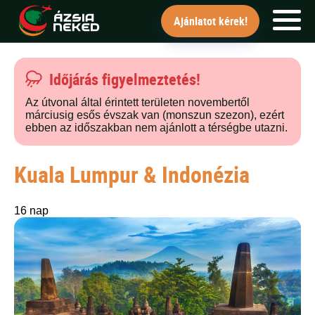
"Az utakat tudjuk európai átszállással is 
Ajánlatot kérek!
FŐOLDAL
Időjárás figyelmeztetés!
UTAK
Az útvonal által érintett területen novembertől
márciusig esős évszak van (monszun szezon), ezért
ebben az időszakban nem ajánlott a térségbe utazni.
HÍRLEVÉL
BLOG
Kuala Lumpur & Indonézia
RÓLUNK
16 nap
KÉPEK
Ajánlatot kérek!