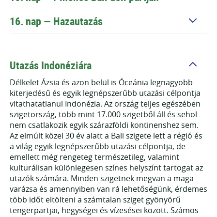
16. nap —
Hazautazás
Utazás Indonéziára
Délkelet Ázsia és azon belül is Óceánia legnagyobb
kiterjedésű és egyik legnépszerűbb utazási célpontja
vitathatatlanul Indonézia. Az ország teljes egészében
szigetország, több mint 17.000 szigetből áll és sehol
nem csatlakozik egyik szárazföldi kontinenshez sem.
Az elmúlt közel 30 év alatt a Bali szigete lett a régió és
a világ egyik legnépszerűbb utazási célpontja, de
emellett még rengeteg természetileg, valamint
kulturálisan különlegesen színes helyszínt tartogat az
utazók számára. Minden szigetnek megvan a maga
varázsa és amennyiben van rá lehetőségünk, érdemes
több időt eltölteni a számtalan sziget gyönyörű
tengerpartjai, hegységei és vízesései között. Számos