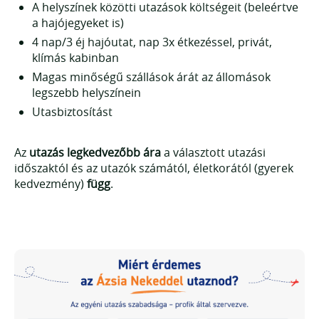
A helyszínek közötti utazások költségeit (beleértve
a hajójegyeket is)
4 nap/3 éj hajóutat, nap 3x étkezéssel, privát,
klímás kabinban
Magas minőségű szállások árát az állomások
legszebb helyszínein
Utasbiztosítást
Az
utazás legkedvezőbb ára
a választott utazási
időszaktól és az utazók számától, életkorától (gyerek
kedvezmény)
függ
.