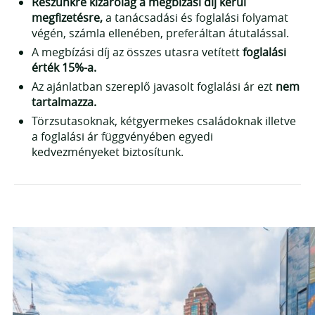
Részünkre kizárólag a megbízási díj kerül
Fehér homokos tengerpartok
megfizetésre,
a tanácsadási és foglalási folyamat
végén, számla ellenében, preferáltan átutalással.
Búvárkodás és sznorkelezés
A megbízási díj az összes utasra vetített
foglalási
Hajókirándulások
érték 15%-a.
Nusa Lembongan, Nusa Penida
Az ajánlatban szereplő javasolt foglalási ár ezt
nem
Monkey Forest Ubud
tartalmazza.
Balinéz templomok (Ulun Danu Beratan, Tanah
Törzsutasoknak, kétgyermekes családoknak illetve
Lot, Uluwatu)
a foglalási ár függvényében egyedi
Rizsteraszok (Jatiluwik, Tegalalang)
kedvezményeket biztosítunk.
Vízesések (Tegenungan, Banyumala)
Gili Air, Gili Meno
Vízi sportok (Wakeboard, Jetski, SUP)
Dzsungel túrák