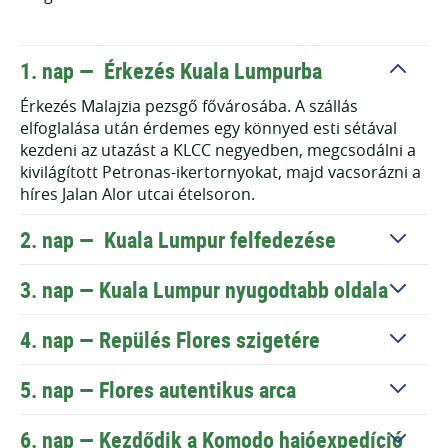
1. nap —
Érkezés Kuala Lumpurba
Érkezés Malajzia pezsgő fővárosába. A szállás
elfoglalása után érdemes egy könnyed esti sétával
kezdeni az utazást a KLCC negyedben, megcsodálni a
kivilágított Petronas-ikertornyokat, majd vacsorázni a
híres Jalan Alor utcai ételsoron.
2. nap —
Kuala Lumpur felfedezése
3. nap —
Kuala Lumpur nyugodtabb oldala
4. nap —
Repülés Flores szigetére
5. nap —
Flores autentikus arca
6. nap —
Kezdődik a Komodo hajóexpedíció