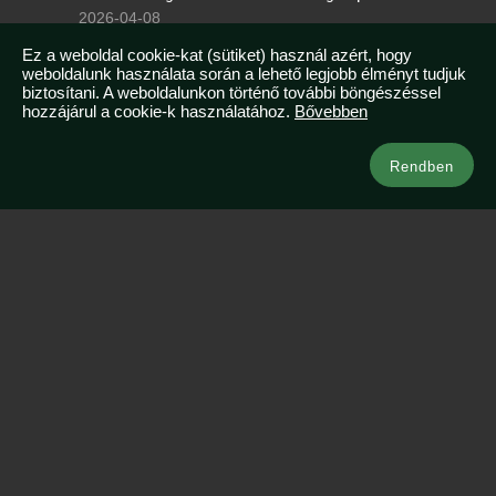
2026-04-08
Tudtad, hogy Malajziában egész évben nyár van?
Ez a weboldal cookie-kat (sütiket) használ azért, hogy
weboldalunk használata során a lehető legjobb élményt tudjuk
2026-03-07
biztosítani. A weboldalunkon történő további böngészéssel
hozzájárul a cookie-k használatához.
Bővebben
Kapcsolat
Rendben
info@azsianeked.com
+36 1 211 0910
Legnépszerűbb ázsiai útjaink
Vietnám & Thaiföld
Maldív-szigetek – resort szigeten
Japán