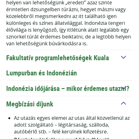
helyen van lehetőségünk „eredeti” azaz szinte
érintetlen dzsungelben túrázni, hegyet mászni vagy
közelebbről megismerkedni az itt található igen
különleges és színes állatvilággal. Indonézia tengeri
élővilága is lenyűgöző, így ittlétünk alatt legalább egy
sznorkel túrát érdemes beiktatni, de a legtöbb helyen
van lehetőségünk búvárkodásra is.
Fakultatív programlehetőségek Kuala
Lumpurban és Indonézián
Indonézia időjárása – mikor érdemes utazni?
Kuala Lumpur és Indonézia
Megbízási díjunk
Petronas-ikertornyok
Az utazás egyes elemei az utas által közvetlenül az
Batu barlangok
adott szolgáltató – légitársaság, szálloda,
Borobudur és Prambanan templom – Jogjakarta
autóbérlő stb. – felé kerülnek kifizetésre.
Vulkán túrák (Merapi, Batur)