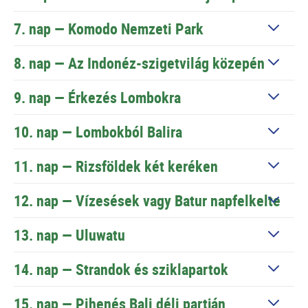
7. nap —
Komodo Nemzeti Park
8. nap —
Az Indonéz-szigetvilág közepén
9. nap —
Érkezés Lombokra
10. nap —
Lombokból Balira
11. nap —
Rizsföldek két keréken
12. nap —
Vízesések vagy Batur napfelkelte
13. nap —
Uluwatu
14. nap —
Strandok és sziklapartok
15. nap —
Pihenés Bali déli partján