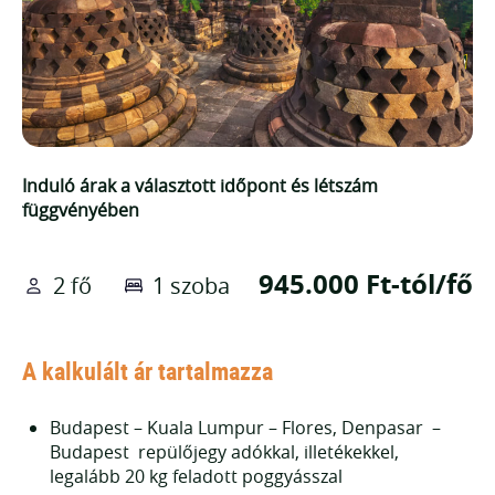
Induló árak a választott időpont és létszám
függvényében
945.000 Ft-tól/fő
2 fő
1 szoba
A kalkulált ár tartalmazza
Budapest – Kuala Lumpur – Flores, Denpasar –
Budapest repülőjegy adókkal, illetékekkel,
legalább 20 kg feladott poggyásszal