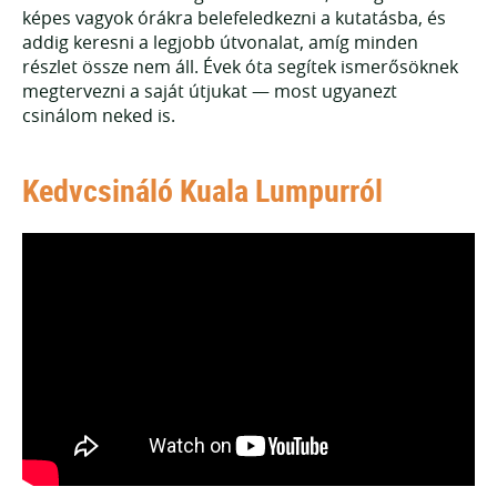
képes vagyok órákra belefeledkezni a kutatásba, és
addig keresni a legjobb útvonalat, amíg minden
részlet össze nem áll. Évek óta segítek ismerősöknek
megtervezni a saját útjukat — most ugyanezt
csinálom neked is.
Kedvcsináló Kuala Lumpurról