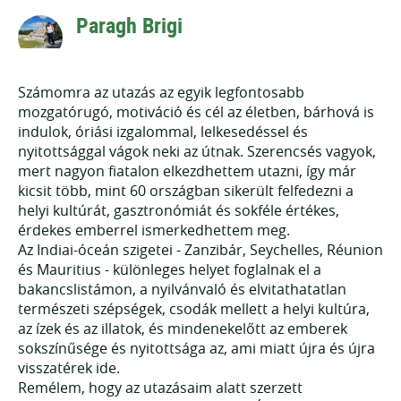
Paragh Brigi
Számomra az utazás az egyik legfontosabb
mozgatórugó, motiváció és cél az életben, bárhová is
indulok, óriási izgalommal, lelkesedéssel és
nyitottsággal vágok neki az útnak. Szerencsés vagyok,
mert nagyon fiatalon elkezdhettem utazni, így már
kicsit több, mint 60 országban sikerült felfedezni a
helyi kultúrát, gasztronómiát és sokféle értékes,
érdekes emberrel ismerkedhettem meg.
Az Indiai-óceán szigetei - Zanzibár, Seychelles, Réunion
és Mauritius - különleges helyet foglalnak el a
bakancslistámon, a nyilvánvaló és elvitathatatlan
természeti szépségek, csodák mellett a helyi kultúra,
az ízek és az illatok, és mindenekelőtt az emberek
sokszínűsége és nyitottsága az, ami miatt újra és újra
visszatérek ide.
Remélem, hogy az utazásaim alatt szerzett