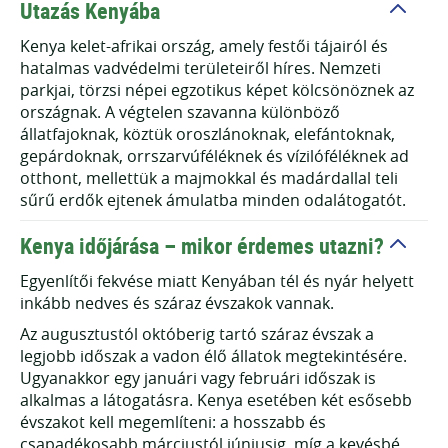
Utazás Kenyába
Kenya kelet-afrikai ország, amely festői tájairól és
hatalmas vadvédelmi területeiről híres. Nemzeti
parkjai, törzsi népei egzotikus képet kölcsönöznek az
országnak. A végtelen szavanna különböző
állatfajoknak, köztük oroszlánoknak, elefántoknak,
gepárdoknak, orrszarvúféléknek és vízilóféléknek ad
otthont, mellettük a majmokkal és madárdallal teli
sűrű erdők ejtenek ámulatba minden odalátogatót.
Kenya időjárása – mikor érdemes utazni?
Egyenlítői fekvése miatt Kenyában tél és nyár helyett
inkább nedves és száraz évszakok vannak.
Az augusztustól októberig tartó száraz évszak a
legjobb időszak a vadon élő állatok megtekintésére.
Ugyanakkor egy januári vagy februári időszak is
alkalmas a látogatásra. Kenya esetében két esősebb
évszakot kell megemlíteni: a hosszabb és
csapadékosabb márciustól júniusig, míg a kevésbé