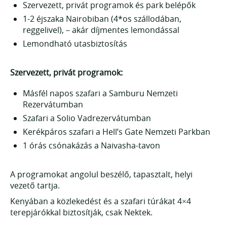
Szervezett, privát programok és park belépők
1-2 éjszaka Nairobiban (4*os szállodában,
reggelivel), – akár díjmentes lemondással
Lemondható utasbiztosítás
Szervezett, privát programok:
Másfél napos szafari a Samburu Nemzeti
Rezervátumban
Szafari a Solio Vadrezervátumban
Kerékpáros szafari a Hell’s Gate Nemzeti Parkban
1 órás csónakázás a Naivasha-tavon
A programokat angolul beszélő, tapasztalt, helyi
vezető tartja.
Kenyában a közlekedést és a szafari túrákat 4×4
terepjárókkal biztosítják, csak Nektek.