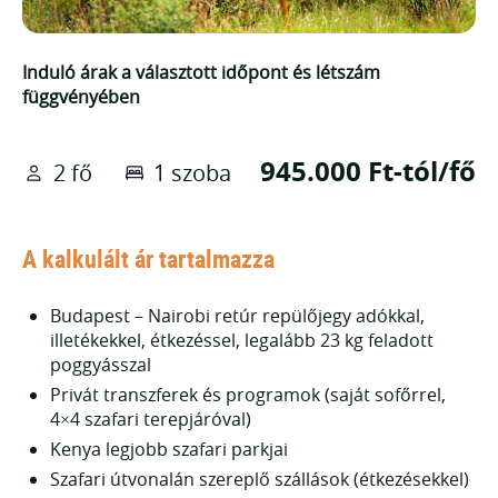
Induló árak a választott időpont és létszám
függvényében
945.000 Ft-tól/fő
2 fő
1 szoba
A kalkulált ár tartalmazza
Budapest – Nairobi retúr repülőjegy adókkal,
illetékekkel, étkezéssel, legalább 23 kg feladott
poggyásszal
Privát transzferek és programok (saját sofőrrel,
4×4 szafari terepjáróval)
Kenya legjobb szafari parkjai
Szafari útvonalán szereplő szállások (étkezésekkel)