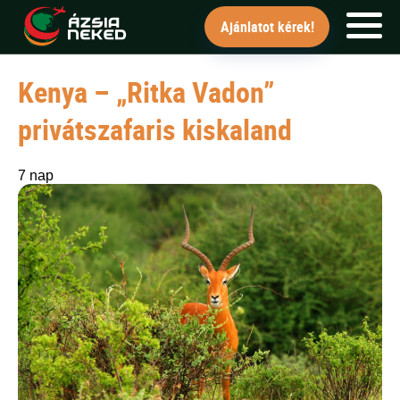
"Az utakat tudjuk európai átszállással
Ajánlatot kérek!
Kenya – „Ritka Vadon”
FŐOLDAL
privátszafaris kiskaland
UTAK
HÍRLEVÉL
7 nap
BLOG
RÓLUNK
KÉPEK
Ajánlatot kérek!