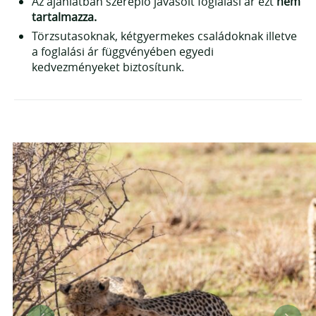
Az ajánlatban szereplő javasolt foglalási ár ezt
nem
tartalmazza.
Törzsutasoknak, kétgyermekes családoknak illetve
a foglalási ár függvényében egyedi
kedvezményeket biztosítunk.