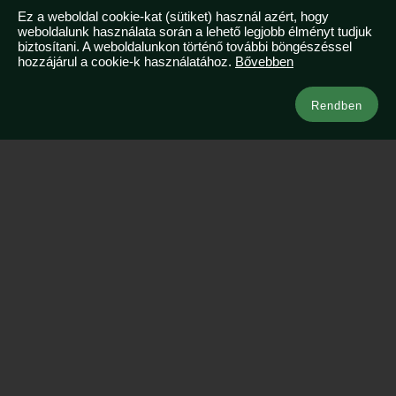
Tudtad, hogy Malajziában egész évben nyár van?
Ez a weboldal cookie-kat (sütiket) használ azért, hogy
weboldalunk használata során a lehető legjobb élményt tudjuk
2026-03-07
biztosítani. A weboldalunkon történő további böngészéssel
hozzájárul a cookie-k használatához.
Bővebben
Kapcsolat
Rendben
info@azsianeked.com
+36 1 211 0910
Legnépszerűbb ázsiai útjaink
Vietnám & Thaiföld
Maldív-szigetek – resort szigeten
Japán
Bali az Istenek szigete