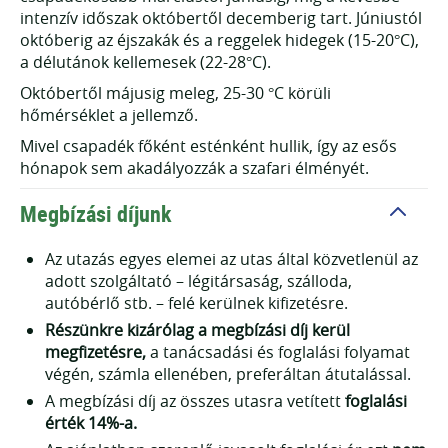
intenzív időszak októbertől decemberig tart. Júniustól
októberig az éjszakák és a reggelek hidegek (15-20°C),
a délutánok kellemesek (22-28°C).
Októbertől májusig meleg, 25-30 °C körüli
hőmérséklet a jellemző.
Mivel csapadék főként esténként hullik, így az esős
hónapok sem akadályozzák a szafari élményét.
Megbízási díjunk
Az utazás egyes elemei az utas által közvetlenül az
adott szolgáltató – légitársaság, szálloda,
autóbérlő stb. – felé kerülnek kifizetésre.
Részünkre kizárólag a megbízási díj kerül
megfizetésre,
a tanácsadási és foglalási folyamat
végén, számla ellenében, preferáltan átutalással.
A megbízási díj az összes utasra vetített
foglalási
érték
14%-a.