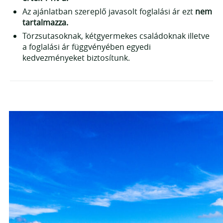
Gouffre sziklaképződmény
Az ajánlatban szereplő javasolt foglalási ár ezt
nem
Nádcukor és rumgyártás
tartalmazza.
Helikopterezés
Törzsutasoknak, kétgyermekes családoknak illetve
Három nagy völgy, azaz „Cirque”
a foglalási ár függvényében egyedi
Óceáni akvárium
kedvezményeket biztosítunk.