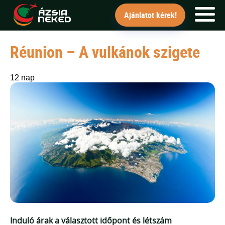
"Az utakat tudjuk európai átszállássa
Ajánlatot kérek!
Réunion – A vulkánok szigete
FŐOLDAL
UTAK
12 nap
HÍRLEVÉL
BLOG
RÓLUNK
KÉPEK
Ajánlatot kérek!
Induló árak a választott időpont és létszám