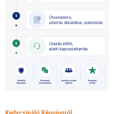
Kedvcsináló Réunionról