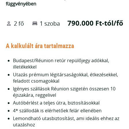
függvényében
790.000 Ft-tól/fő
2 fő
1 szoba
A kalkulált ára tartalmazza
Budapest/Réunion retúr repülőjegy adókkal,
illetékekkel
Utazás prémium légitársaságokkal, étkezésekkel,
feladott csomagokkal
Igényes szállások Réunion szigetén összesen 10
éjszakára, reggelivel
Autóbérlést a teljes útra, biztosításokkal
4* szállodák is elérhetőek felár ellenében
Lemondható utasbiztosítást, ami ideális ehhez az
utazáshoz