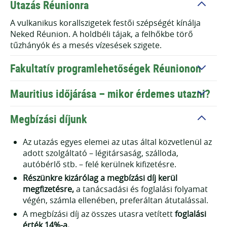
Utazás Réunionra
A vulkanikus korallszigetek festői szépségét kínálja
Neked Réunion. A holdbéli tájak, a felhőkbe törő
tűzhányók és a mesés vízesések szigete.
Fakultatív programlehetőségek Réunionon
Mauritius időjárása – mikor érdemes utazni?
Réunion
Megbízási díjunk
Aktív és passzív vulkán túrák
Az utazás egyes elemei az utas által közvetlenül az
Botanikus kert
adott szolgáltató – légitársaság, szálloda,
Vízesések
autóbérlő stb. – felé kerülnek kifizetésre.
Vanília ültetvények
Részünkre kizárólag a megbízási díj kerül
Elefántláb pálmafák
megfizetésre,
a tanácsadási és foglalási folyamat
végén, számla ellenében, preferáltan átutalással.
Lávamezők
A megbízási díj az összes utasra vetített
foglalási
Vulkanikus kráterek
érték
14%-a.