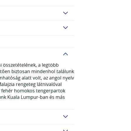
ai összetételének, a legtöbb
hetően biztosan mindenhol találunk
nnhatóság alatt volt, az angol nyelv
alajzia rengeteg látnivalóval
örű fehér homokos tengerpartok
atunk Kuala Lumpur-ban és más