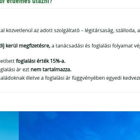
kor érdemes utazni?
al közvetlenül az adott szolgáltató – légitársaság, szálloda, 
íj kerül megfizetésre,
a tanácsadási és foglalási folyamat v
etített
foglalási érték 15%-a.
látogatása
glalási ár ezt
nem tartalmazza.
ládoknak illetve a foglalási ár függvényében egyedi kedvez
fogunk ajánlani megbízható és jól bevált kontaktot és/vagy