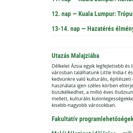
12. nap —
Kuala Lumpur: Trópu
13-14. nap —
Hazatérés élmén
Utazás Malajziába
Délkelet Ázsia egyik legfejlettebb é
városban találhatunk Little India-t 
kedvünkre való kulturális, építészeti 
használata igen széles körben elterje
büszkélkedhet, a millió éves ősdzsu
mellett, kulturális különlegességek
kisebb-nagyobb városokban.
Fakultatív programlehetősége