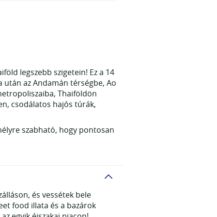
föld legszebb szigetein! Ez a 14
ata után az Andamán térségbe, Ao
metropoliszaiba, Thaiföldön
n, csodálatos hajós túrák,
emélyre szabható, hogy pontosan
álláson, és vessétek bele
et food illata és a bazárok
 az egyik éjszakai piacon!