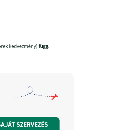
gyerek kedvezmény)
függ
.