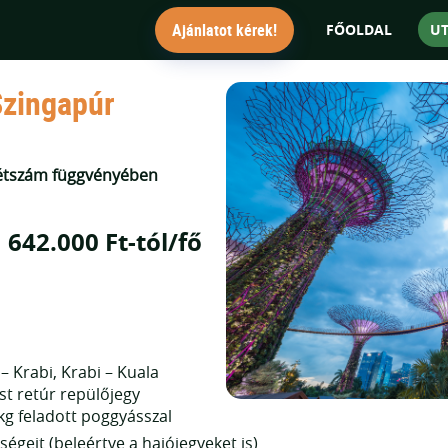
"Az utakat tudjuk európai át
Ajánlatot kérek!
FŐOLDAL
U
Szingapúr
 létszám függvényében
642.000 Ft-tól/fő
– Krabi, Krabi – Kuala
t retúr repülőjegy
 kg feladott poggyásszal
ségeit (beleértve a hajójegyeket is)