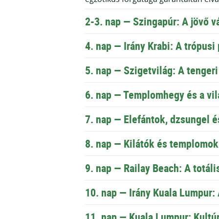
2-
3. nap —
Szingapúr: A jövő v
4. nap —
Irány Krabi: A trópus
5. nap —
Szigetvilág: A tengeri
6. nap —
Templomhegy és a vil
7. nap —
Elefántok, dzsungel é
8. nap —
Kilátók és templomok
9. nap —
Railay Beach: A totál
10. nap —
Irány Kuala Lumpur: 
11. nap —
Kuala Lumpur: Kultú