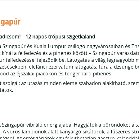
ngapúr
radicsom!
–
12 napos trópusi szigetkaland
dra Szingapúr és Kuala Lumpur csillogó nagyvárosaiban és Thai
kínál a felfedezés és a pihenés között – Szingapúr varázsl
r felfedezéssel fejeződik be. Látogatás a világ legnagyobb 
zesésekben, elefánt rezervátum látogatás, túra a dzsungelbe
food az éjszakai piacokon és tengerparti pihenés!
t szolgál: az utazás minden eleme szabadon alakítható, sz
tátok.
Szingapúr vibráló energiájába! Hagyjátok a bőröndöket a sz
 vörös lampionok alatt kanyargó sikátorok, a fűszeres stre
ázsol. Az estét zárjátok egy felejthetetlen gasztro-kalanddal