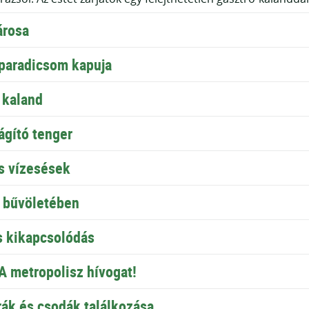
árosa
i paradicsom kapuja
 kaland
ágító tenger
s vízesések
 bűvöletében
is kikapcsolódás
A metropolisz hívogat!
rák és csodák találkozása