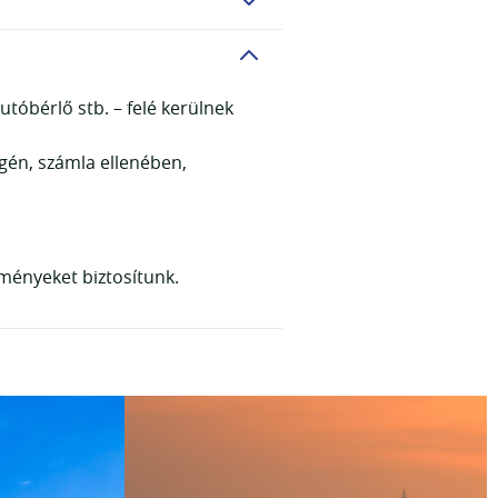
autóbérlő stb. – felé kerülnek
égén, számla ellenében,
ményeket biztosítunk.
 (angol nyelvű) idegenvezetőt.