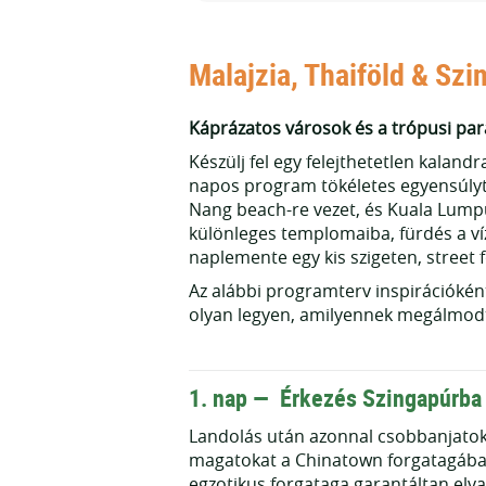
Malajzia, Thaiföld & Szi
Káprázatos városok és a trópusi pa
Készülj fel egy felejthetetlen kalan
napos program tökéletes egyensúlyt 
Nang beach-re vezet, és Kuala Lumpu
különleges templomaiba, fürdés a ví
naplemente egy kis szigeten, street 
Az alábbi programterv inspirációkén
olyan legyen, amilyennek megálmod
1. nap —
Érkezés Szingapúrba
Landolás után azonnal csobbanjatok 
magatokat a Chinatown forgatagába. A
egzotikus forgataga garantáltan elvar