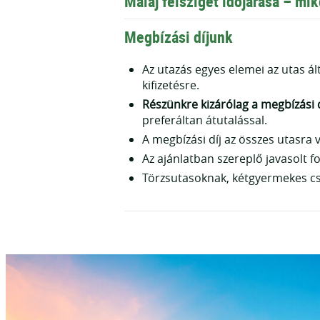
Maláj félsziget időjárása – mi
Malajzia
Megbízási díjunk
Kuala Lumpur városnézés
Az utazás egyes elemei az utas ált
Petronas Ikertornyok
kifizetésre.
Batu Barlangok
Részünkre kizárólag a megbízási d
Búvárkodás és sznorkelezés
preferáltan átutalással.
Hajókirándulások
A megbízási díj az összes utasra v
Buddha szobrok és templomok 
Az ajánlatban szereplő javasolt fo
Szingapúr Marina Bay
Törzsutasoknak, kétgyermekes csa
Gardens by the Bay
Sentosa Island
Merlion Park
Helix bridge
Minden programhoz és transzferhez 