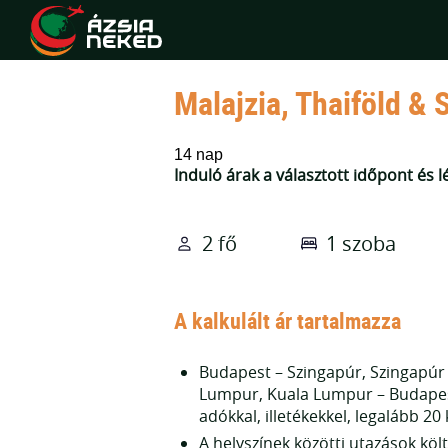
Malajzia, Thaiföld & 
14 nap
Induló árak a választott időpont és
2 fő
1 szoba
A kalkulált ár tartalmazza
Budapest – Szingapúr, Szingapúr 
Lumpur, Kuala Lumpur – Budapes
adókkal, illetékekkel, legalább 20
A helyszínek közötti utazások költ