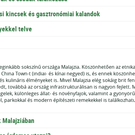
si kincsek és gasztronómiai kalandok
yekkel telve
s leginkább sokszínű országa Malajzia. Köszönhetően az etnik
és China Town-t (indiai- és kínai negyed) is, és ennek köszön
és kulináris élményeket is. Mivel Malajzia elég sokáig brit fe
dt, továbbá az ország infrastrukturálisan is nagyon fejlett. M
ngelek, különleges állat- és növényfajok, valamint a gyöny
kel, parkokkal és modern építészeti remekekkel is találkozh
k Malajziában