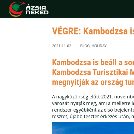
VÉGRE: Kambodzsa is ú
2021-11-02
BLOG
,
HOLIDAY
Kambodzsa is beáll a so
Kambodzsa Turisztikai Mi
megnyitják az ország turi
A nagyközönség előtt 2021. november 
városát nyitják meg, ami a mellette
rendszer egyébként az első bejelentés
tesztet, újabb tesztet érkezés után, 