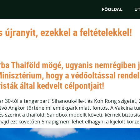
"Az utakat tudjuk euró
FŐOLDAL
U
jranyit, ezekkel a feltételekkel!
rba Thaiföld mögé, ugyanis nemrégiben j
nisztérium, hogy a védőoltással rendelk
sták által kedvelt célpontjait!
30-tól a tengerparti Sihanoukville-t és Koh Rong szigetet,
 lévő Angkor történelmi emlékpark miatt fontos. A Vakcina 
 szerint a thaiföldi Sandbox modellt követi: kérnek biztosítá
majd ezt követően 5 napig nem lehet elhagyni a kijelölt körze