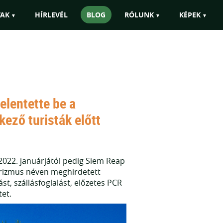
pai átszállással is szervezni!"
TAK
HÍRLEVÉL
BLOG
RÓLUNK
KÉPEK
elentette be a
ező turisták előtt
 2022. januárjától pedig Siem Reap
turizmus néven meghirdetett
st, szállásfoglalást, előzetes PCR
tet.