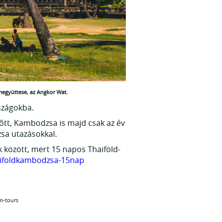
megyüttese, az Angkor Wat.
szágokba.
előtt, Kambodzsa is majd csak az év
sa utazásokkal.
 között, mert 15 napos Thaiföld-
aifoldkambodzsa-15nap
m-tours