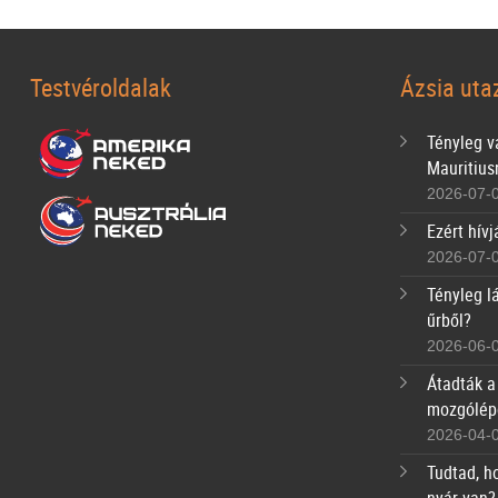
Testvéroldalak
Ázsia uta
Tényleg va
Mauritius
2026-07-
Ezért hívj
2026-07-
Tényleg lá
űrből?
2026-06-
Átadták a
mozgólép
2026-04-
Tudtad, h
nyár van?