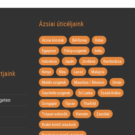
Ázsiai úticéljaink
Ázsiai körutak
Dél-Korea
Dubai
Egyiptom
Fülöp-szigetek
India
Indonézia
Japán
Jordánia
Kambodzsa
tjaink
Kenya
Kína
Laosz
Malajzia
Maldív-szigetek
Mauritius / Réunion
Omán
Seychelle-szigetek
Srí Lanka
Szaúd-Arábia
igeten
Szingapúr
Tajvan
Thaiföld
Trópusi esküvők
Vietnám
Zanzibár
Krabit érintő utazások
Bangkokot érintő utazások