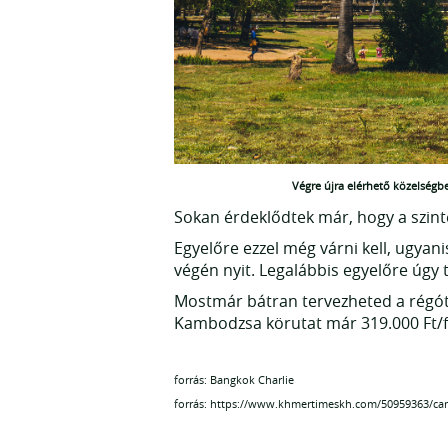
Végre újra elérhető közelségb
Sokan érdeklődtek már, hogy a szinté
Egyelőre ezzel még várni kell, ugyani
végén nyit. Legalábbis egyelőre úgy
Mostmár bátran tervezheted a régóta
Kambodzsa körutat már 319.000 Ft/fő
forrás: Bangkok Charlie
forrás: https://www.khmertimeskh.com/50959363/camb