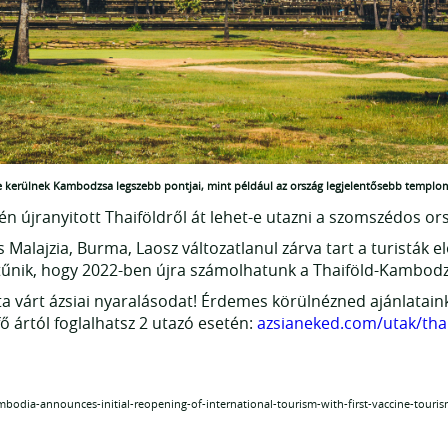
e kerülnek Kambodzsa legszebb pontjai, mint például az ország legjelentősebb templo
n újranyitott Thaiföldről át lehet-e utazni a szomszédos or
s Malajzia, Burma, Laosz változatlanul zárva tart a turisták 
 tűnik, hogy 2022-ben újra számolhatunk a Thaiföld-Kambodz
 várt ázsiai nyaralásodat! Érdemes körülnézned ajánlataink
 ártól foglalhatsz 2 utazó esetén:
azsianeked.com/utak/th
odia-announces-initial-reopening-of-international-tourism-with-first-vaccine-touris