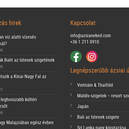
zás hírek
Kapcsolat
info@azsianeked.com
n víz alatti vízesés
+36 1 211 0910
nál?
08
ák Balit az Istenek szigetének
06
Legnépszerűbb ázsiai ú
tszik a Kínai Nagy Fal az
Vietnám & Thaiföld
07
Maldív-szigetek – resort sz
 leghosszabb kültéri
csőt
Japán
08
Bali az Istenek szigete
ogy Malajziában egész évben
Srí Lanka nagy körutazása