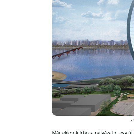
a
Már ekkor kiírták a pályázatot egy 