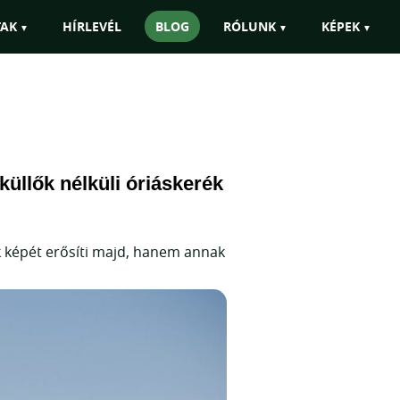
állással is szervezni!"
TAK
HÍRLEVÉL
BLOG
RÓLUNK
KÉPEK
küllők nélküli óriáskerék
 képét erősíti majd, hanem annak