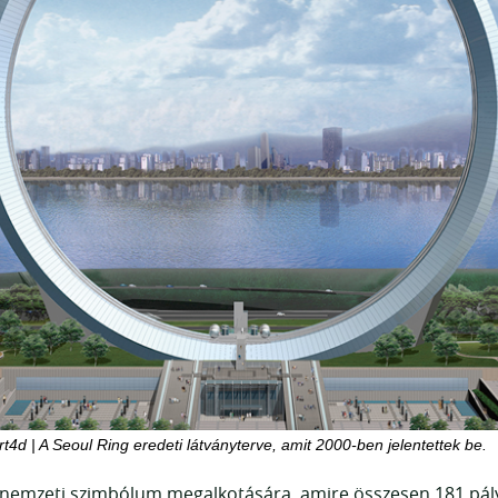
rt4d | A Seoul Ring eredeti látványterve, amit 2000-ben jelentettek be.
új nemzeti szimbólum megalkotására, amire összesen 181 pál