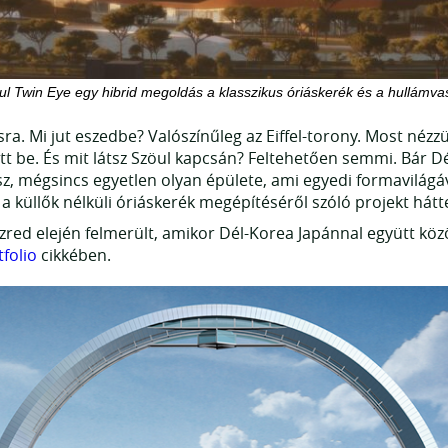
oul Twin Eye egy hibrid megoldás a klasszikus óriáskerék és a hullámvas
ra. Mi jut eszedbe? Valószínűleg az Eiffel-torony. Most néz
tt be. És mit látsz Szöul kapcsán? Feltehetően semmi. Bár D
sz, mégsincs egyetlen olyan épülete, ami egyedi formavilágá
 a küllők nélküli óriáskerék megépítéséről szóló projekt hát
zred elején felmerült, amikor Dél-Korea Japánnal együtt közö
tfolio
cikkében.