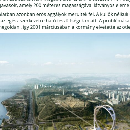
javasolt, amely 200 méteres magasságával látványos eleme 
latban azonban erős aggályok merültek fel. A küllők nélküli
az egész szerkezetre ható feszültségek miatt. A problémákat
megoldani, így 2001 márciusában a kormány elvetette az ötle