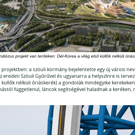
diózus projekt van terítéken: Dél-Korea a világ első küllők nélküli óriás
projektben: a szöuli kormány bejelentette egy új városi nev
 eredeti Szöuli Gyűrűvel és ugyanarra a helyszínre is tervez
küllők nélküli óriáskerék) a gondolák mindegyike kerekeke
stól függetlenül, láncok segítségével haladnak a keréken,