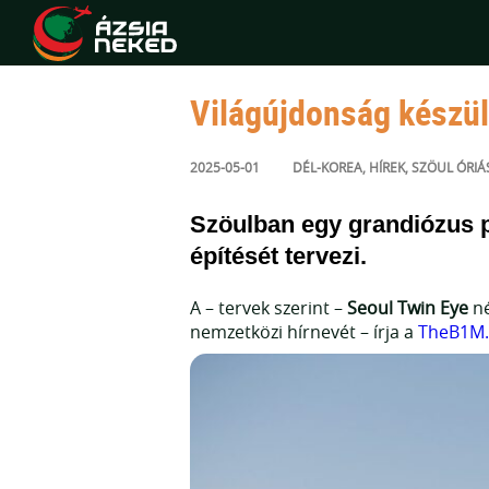
Világújdonság készül
2025-05-01
DÉL-KOREA
,
HÍREK
,
SZÖUL
ÓRIÁ
Szöulban egy grandiózus pr
építését tervezi.
A – tervek szerint –
Seoul Twin Eye
né
nemzetközi hírnevét – írja a
TheB1M.