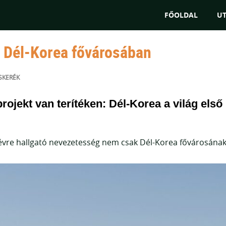
"Az utakat tudjuk európai átsz
FŐOLDAL
U
 Dél-Korea fővárosában
SKERÉK
ojekt van terítéken: Dél-Korea a világ első 
vre hallgató nevezetesség nem csak Dél-Korea fővárosának