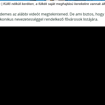
| Küllő nélküli keréken, a fülkék saját meghajtású kerekekre vannak áll
mes az alábbi videót megtekintened. De ami biztos, hogy h
 ikonikus nevezetességgel rendelkező fővárosok listájára.