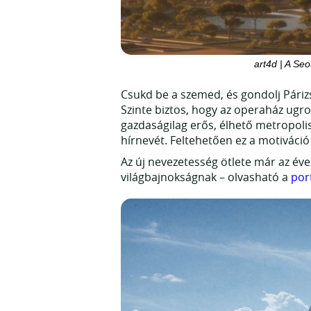
art4d | A Se
Csukd be a szemed, és gondolj Párizs
Szinte biztos, hogy az operaház ugro
gazdaságilag erős, élhető metropoli
hírnevét. Feltehetően ez a motiváció
Az új nevezetesség ötlete már az éve
világbajnokságnak – olvasható a
por