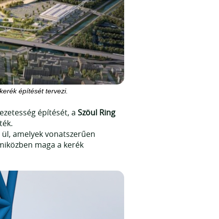
kerék építését tervezi.
ezetesség építését, a
Szöul Ring
ték.
n ül, amelyek vonatszerűen
 miközben maga a kerék