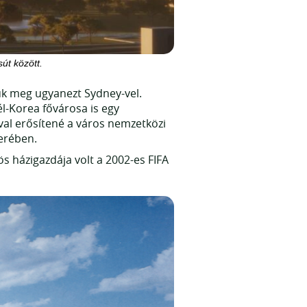
út között.
zük meg ugyanezt Sydney-vel.
él-Korea fővárosa is egy
val erősítené a város nemzetközi
terében.
s házigazdája volt a 2002-es FIFA