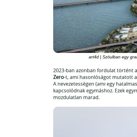
art4d | Szöulban egy gran
2023-ban azonban fordulat történt a 
Zero
-t, ami hasonlóságot mutatott az
A nevezetességen (ami egy hatalmas 
kapcsolódnak egymáshoz. Ezek egymá
mozdulatlan marad.