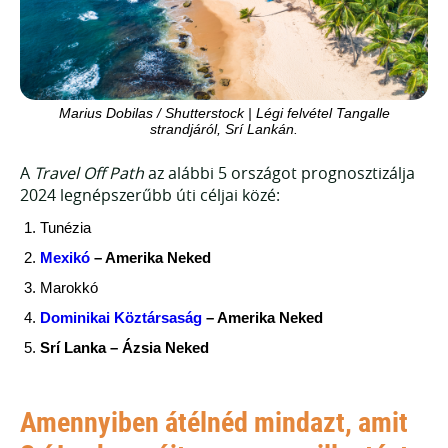
Marius Dobilas / Shutterstock | Légi felvétel Tangalle
strandjáról, Srí Lankán.
A
Travel Off Path
az alábbi 5 országot prognosztizálja
2024 legnépszerűbb úti céljai közé:
Tunézia
Mexikó
– Amerika Neked
Marokkó
Dominikai Köztársaság
– Amerika Neked
Srí Lanka – Ázsia Neked
Amennyiben átélnéd mindazt, amit