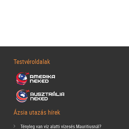
Testvéroldalak
Ázsia utazás hírek
Tényleg van víz alatti vízesés Mauritiusnál?