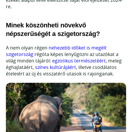
re.
Minek köszönheti növekvő
népszerűségét a szigetország?
A nem olyan régen
nehezebb időket is megélt
szigetország
régóta képes lenyűgözni az utazókat a
világ minden tájáról:
egzotikus természetéért
, meleg
éghajlatáért,
színes kultúrájáért
, illetve csodálatos
ételeiért az új és visszatérő utasok is rajonganak.