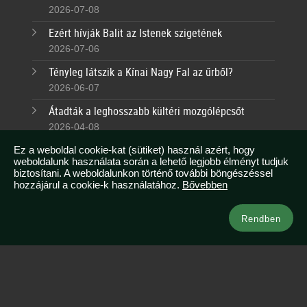
2026-07-08
Ezért hívják Balit az Istenek szigetének
2026-07-06
Tényleg látszik a Kínai Nagy Fal az űrből?
2026-06-07
Átadták a leghosszabb kültéri mozgólépcsőt
2026-04-08
Tudtad, hogy Malajziában egész évben nyár van?
Ez a weboldal cookie-kat (sütiket) használ azért, hogy
weboldalunk használata során a lehető legjobb élményt tudjuk
2026-03-07
biztosítani. A weboldalunkon történő további böngészéssel
hozzájárul a cookie-k használatához.
Bővebben
Kapcsolat
Rendben
info@azsianeked.com
+36 1 211 0910