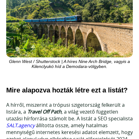
Glenn West / Shutterstock | A híres Nine Arch Bridge, vagyis a
Kilenclyukó híd a Demodara-völgyben.
Mire alapozva hozták létre ezt a listát?
A hírről, miszerint a trópusi szigetország felkerült a
listára, a
Travel Off Path
, a világ vezető független
utazási hírforrása számolt be.
A listát a SEO specialista
SALT.agency
állította össze, amely hatalmas
mennyiségű internetes keresési adatot elemzett, hogy
ezeket alapul véve elkészítse saját előrejelzését 2024-