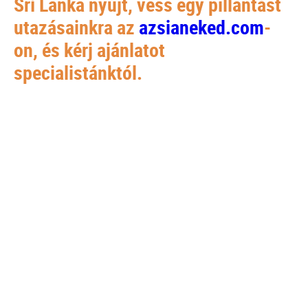
Srí Lanka nyújt, vess egy pillantást
utazásainkra az
azsianeked.com
-
on, és kérj ajánlatot
specialistánktól.