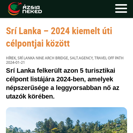
"Az utakat tudjuk európai átszállás
Srí Lanka – 2024 kiemelt úti
FŐOLDAL
célpontjai között
UTAK
HÍRLEVÉL
HÍREK
,
SRÍ LANKA
NINE ARCH BRIDGE
,
SALT.AGENCY
,
TRAVEL OFF PATH
2024-01-21
BLOG
Srí Lanka felkerült azon 5 turisztikai
célpont listájára 2024-ben, amelyek
RÓLUNK
népszerűsége a leggyorsabban nő az
utazók körében.
KÉPEK