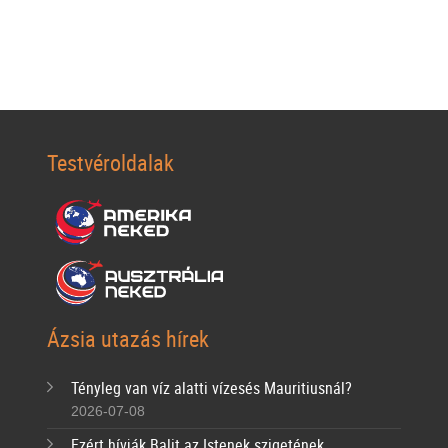
Testvéroldalak
Ázsia utazás hírek
Tényleg van víz alatti vízesés Mauritiusnál?
2026-07-08
Ezért hívják Balit az Istenek szigetének