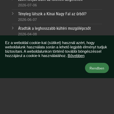
2026-07-06
Tényleg látszik a Kínai Nagy Fal az űrből?
2026-06-07
Átadták a leghosszabb kültéri mozgólépcsőt
2026-04-08
Tudtad, hogy Malajziában egész évben nyár van?
Ez a weboldal cookie-kat (sütiket) használ azért, hogy
weboldalunk használata során a lehető legjobb élményt tudjuk
2026-03-07
biztosítani. A weboldalunkon történő további böngészéssel
hozzájárul a cookie-k használatához.
Bővebben
Kapcsolat
Rendben
info@azsianeked.com
+36 1 211 0910
Legnépszerűbb ázsiai útjaink