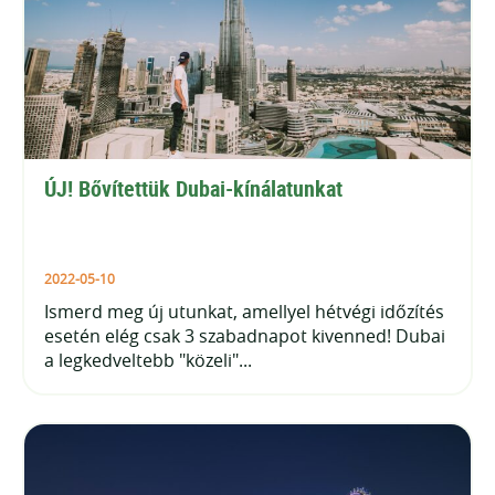
ÚJ! Bővítettük Dubai-kínálatunkat
2022-05-10
Ismerd meg új utunkat, amellyel hétvégi időzítés
esetén elég csak 3 szabadnapot kivenned! Dubai
a legkedveltebb "közeli"...