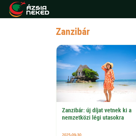
Zanzibár
Zanzibár: új díjat vetnek ki a 
nemzetközi légi utasokra
2025-09-30