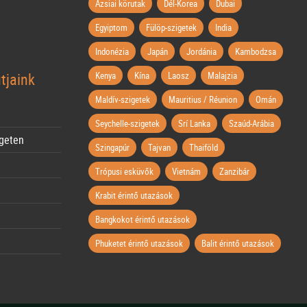
Ázsiai körutak
Dél-Korea
Dubai
Egyiptom
Fülöp-szigetek
India
Indonézia
Japán
Jordánia
Kambodzsa
tjaink
Kenya
Kína
Laosz
Malajzia
Maldív-szigetek
Mauritius / Réunion
Omán
Seychelle-szigetek
Srí Lanka
Szaúd-Arábia
igeten
Szingapúr
Tajvan
Thaiföld
Trópusi esküvők
Vietnám
Zanzibár
Krabit érintő utazások
Bangkokot érintő utazások
Phuketet érintő utazások
Balit érintő utazások