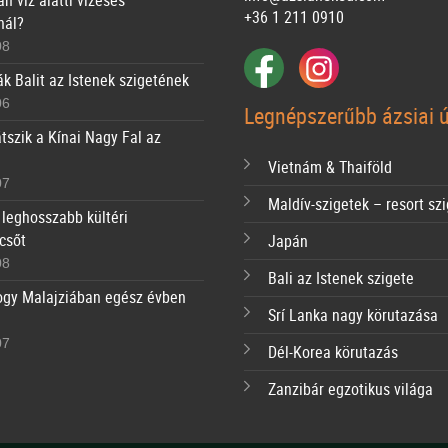
n víz alatti vízesés
+36 1 211 0910
nál?
08
ák Balit az Istenek szigetének
06
Legnépszerűbb ázsiai ú
tszik a Kínai Nagy Fal az
Vietnám & Thaiföld
07
Maldív-szigetek – resort sz
 leghosszabb kültéri
csőt
Japán
08
Bali az Istenek szigete
ogy Malajziában egész évben
Srí Lanka nagy körutazása
07
Dél-Korea körutazás
Zanzibár egzotikus világa