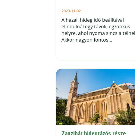
2023-11-02
A hazai, hideg idő beálltával
elindulnál egy távoli, egzotikus
helyre, ahol nyoma sincs a télne
Akkor nagyon fontos...
Zanzibár hidegrázós része