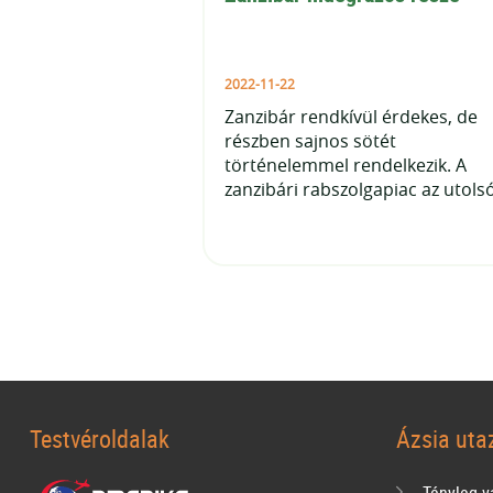
2022-11-22
Zanzibár rendkívül érdekes, de
részben sajnos sötét
történelemmel rendelkezik. A
zanzibári rabszolgapiac az utolsó
Testvéroldalak
Ázsia uta