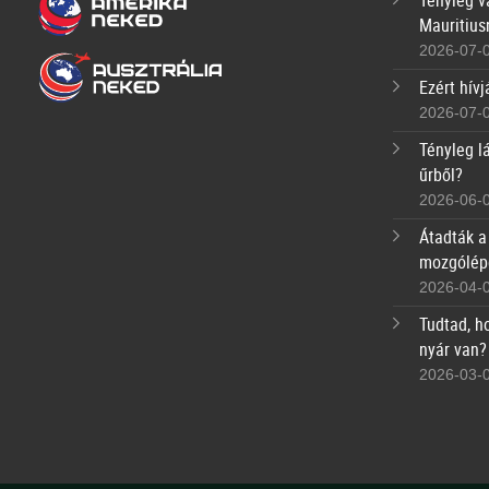
Tényleg va
Mauritius
2026-07-
Ezért hívj
2026-07-
Tényleg lá
űrből?
2026-06-
Átadták a
mozgólép
2026-04-
Tudtad, h
nyár van?
2026-03-