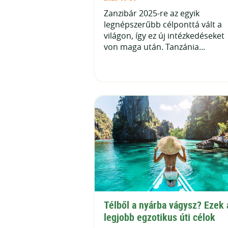
Zanzibár 2025-re az egyik
legnépszerűbb célponttá vált a
világon, így ez új intézkedéseket
von maga után. Tanzánia...
Télből a nyárba vágysz? Ezek a
legjobb egzotikus úti célok