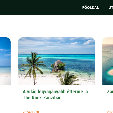
"Az utakat tudju
FŐOLDAL
U
A világ legvagányabb étterme: a 
Za
The Rock Zanzibar
2024-05-20
202