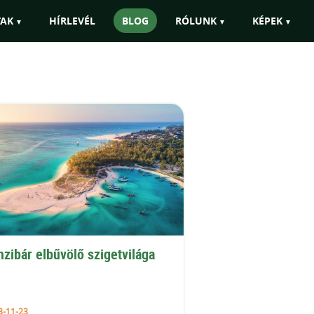
k európai átszállással is szervezni!"
TAK
HÍRLEVÉL
BLOG
RÓLUNK
KÉPEK
nzibár elbűvölő szigetvilága
3-11-23