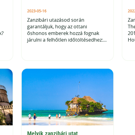
2023-05-16
202
Zanzibári utazásod során
Zan
garantáljuk, hogy az ottani
The
k?
őshonos emberek hozzá fognak
201
járulni a felhőtlen időtöltésedhez:...
Hot
Melyik zanzibári utat 