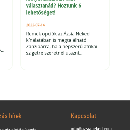
választanád? Hoztunk 6 
lehetőséget!
2022-07-14
Remek opciók az Ázsia Neked
kínálatában is megtalálható
Zanzibárra, ha a népszerű afrikai
...
szigetre szeretnél utazni...
zás hírek
Kapcsolat
info@azsianeked.com