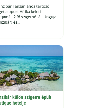
nzibár Tanzániához tartozó
getcsoport Afrika keleti
tjainál. 2 fő szigetből áll Unguja
nzibár) és...
zibár külön szigetre épült 
utique hotelje