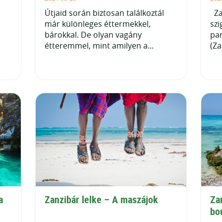
Útjaid során biztosan találkoztál
Za
már különleges éttermekkel,
szi
bárokkal. De olyan vagány
par
étteremmel, mint amilyen a...
(Za
 
Zanzibár lelke – A maszájok
Zan
bo